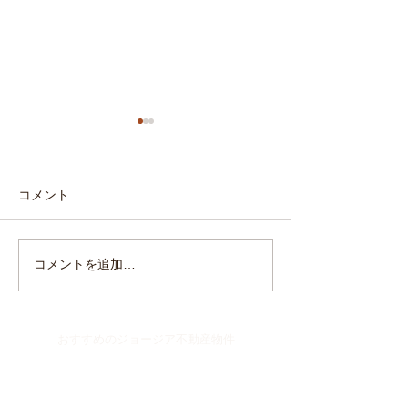
コメント
【ジョージア】国内レス
【ジョージア】
コメントを追加…
トランおよびホテルサー
ーの航空会社が
ビス価格が上昇
の追加を決定
おすすめのジョージア不動産物件