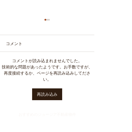
コメント
コメントが読み込まれませんでした。
【ジョージア】国内レス
【ジョージア】
技術的な問題があったようです。お手数ですが、
再度接続するか、ページを再読み込みしてださ
トランおよびホテルサー
ーの航空会社が
い。
ビス価格が上昇
の追加を決定
再読み込み
おすすめのジョージア不動産物件