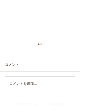
コメント
ジョージア不動産の将来
ジョージア不動
コメントを追加…
性（2023年10月）
事例（2023
おすすめのジョージア不動産物件